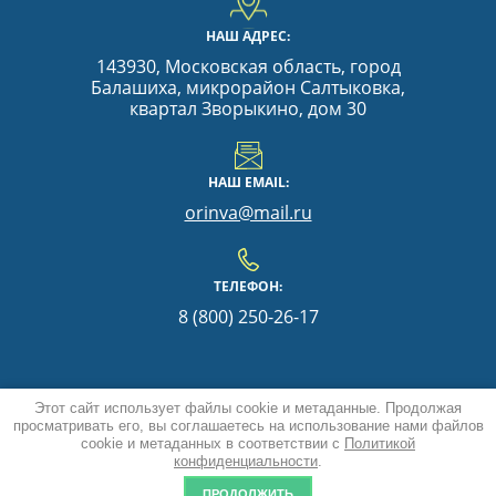
НАШ АДРЕС:
143930, Московская область, город
Балашиха, микрорайон Салтыковка,
квартал Зворыкино, дом 30
НАШ EMAIL:
orinva@mail.ru
ТЕЛЕФОН:
8 (800) 250-26-17
COPYRIGHT © 2019 -
Этот сайт использует файлы cookie и метаданные. Продолжая
2026
просматривать его, вы соглашаетесь на использование нами файлов
cookie и метаданных в соответствии с
Политикой
ПОЛИТИКА
Мегагрупп.ру
конфиденциальности
.
КОНФИДЕНЦИАЛЬНО
СТИ
ПРОДОЛЖИТЬ